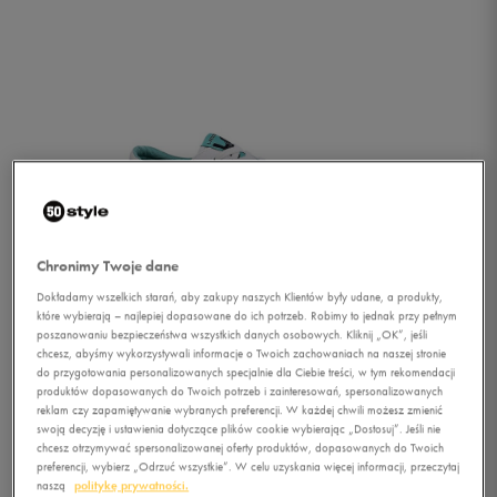
Chronimy Twoje dane
Dokładamy wszelkich starań, aby zakupy naszych Klientów były udane, a produkty,
które wybierają – najlepiej dopasowane do ich potrzeb. Robimy to jednak przy pełnym
poszanowaniu bezpieczeństwa wszystkich danych osobowych. Kliknij „OK”, jeśli
chcesz, abyśmy wykorzystywali informacje o Twoich zachowaniach na naszej stronie
do przygotowania personalizowanych specjalnie dla Ciebie treści, w tym rekomendacji
produktów dopasowanych do Twoich potrzeb i zainteresowań, spersonalizowanych
reklam czy zapamiętywanie wybranych preferencji. W każdej chwili możesz zmienić
1/2
swoją decyzję i ustawienia dotyczące plików cookie wybierając „Dostosuj”. Jeśli nie
chcesz otrzymywać spersonalizowanej oferty produktów, dopasowanych do Twoich
preferencji, wybierz „Odrzuć wszystkie”. W celu uzyskania więcej informacji, przeczytaj
naszą
politykę prywatności.