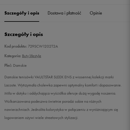
36
22,9 cm
Powiadom o dostępności
Szczegóły i opis
Dostawa i płatność
Opinie
37
23,8 cm
Powiadom o dostępności
Szczegóły i opis
37,5
24 cm
Powiadom o dostępności
Kod produktu:
729SCW1202T2A
38
24,3 cm
Powiadom o dostępności
Kategoria:
Buty lifestyle
Płeć:
Damskie
39
25,1 cm
Powiadom o dostępności
Damskie tenisówki VAULTSTAR SLEEK ENS z wiosennej kolekcji marki
39,5
25,4 cm
Powiadom o dostępności
Lacoste. Wytrzymała cholewka zapewni optymalny komfort i dopasowanie.
Miła w dotyku i oddychająca wyściółka oferuje dużą wygodę noszenia.
40
25,6 cm
Powiadom o dostępności
Wulkanizowana podeszwa świetnie poradzi sobie na różnych
nawierzchniach. Jednolita kolorystyka w połączeniu z wyróżniającym się
40,5
25,8 cm
Powiadom o dostępności
logowaniem ożywi wiele streetowych stylizacji.
41
26,3 cm
Powiadom o dostępności