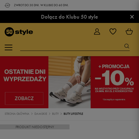
ZWROT DO 30 DNI. W KLUBIE DO 60 DNI.
×
Dołącz do Klubu 50 style
STRONA GŁÓWNA
DAMSKIE
BUTY
BUTY LIFESTYLE
PRODUKT NIEDOSTĘPNY