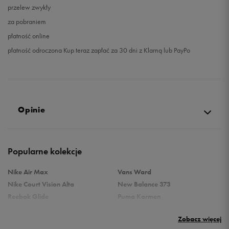
przelew zwykły
za pobraniem
płatność online
płatność odroczona Kup teraz zapłać za 30 dni z Klarną lub PayPo
Opinie
Produkt nie posiada recenzji
Popularne kolekcje
Nike Air Max
Vans Ward
Nike Court Vision Alta
New Balance 373
Reebok Glide
Puma Karmen
Reebok Classic
Vans Filmore
Zobacz więcej
Puma Carina
adidas Ozelle