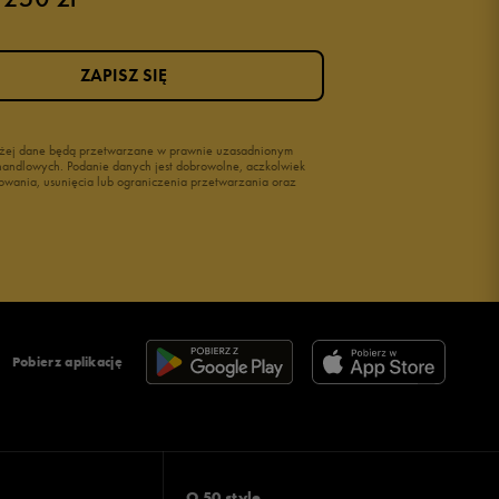
Buty na siłownię Nike
Buty damskie 37
ZAPISZ SIĘ
Buty damskie 38
Buty damskie 39
wyżej dane będą przetwarzane w prawnie uzasadnionym
i handlowych. Podanie danych jest dobrowolne, aczkolwiek
owania, usunięcia lub ograniczenia przetwarzania oraz
Pobierz aplikację
O 50 style