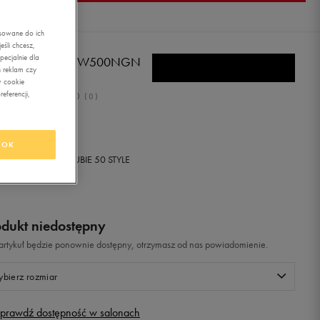
asowane do ich
śli chcesz,
ecjalnie dla
W BALANCE GW500NGN
 reklam czy
w cookie
eferencji,
0.0
(
0
)
9,99
zł
z Vat
OK
+ 1000 PKT W
KLUBIE 50 STYLE
odukt niedostępny
i artykuł będzie ponownie dostępny, otrzymasz od nas powiadomienie.
bierz rozmiar
prawdź dostępność w salonach
Rozmiary EU
Rozmiary US