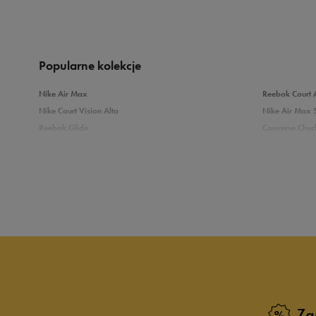
Produkt nie posia
Popularne kolekcje
Nike Air Max
Reebok Court 
Nike Court Vision Alta
Nike Air Max 
Reebok Glide
Converse Chuck
Reebok Classic
New Balance 
Puma Carina
adidas Grand 
Sprawdź podobne kategorie
Białe Sneakersy
Sneakersy adi
Czarne sneakersy damskie
Sneakersy dam
Kolorowe sneakersy damskie
Wysokie sneak
Zobacz również
Zg
Klapki Nike
Białe adidasy