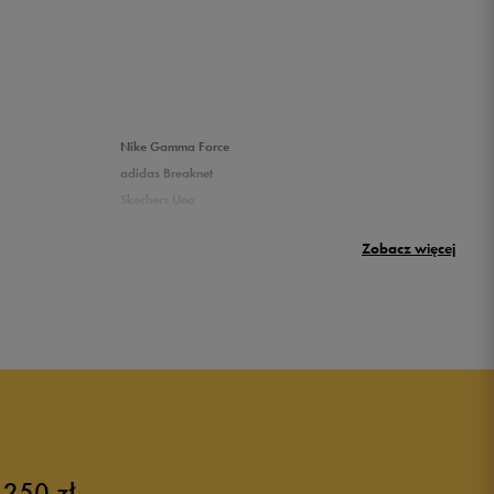
Nike Gamma Force
adidas Breaknet
Skechers Uno
Nike Huarache
Zobacz więcej
New Balance 500
 250 zł
Różowe buty