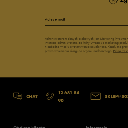
New Balance damskie
Czarne adidas
Buty Nike damskie
Buty Fila dams
Adres e-mail
Buty adidas damskie
Buty Reebok d
Japonki
Buty na platfo
Administratorem danych osobowych jest Marketing Investme
interesie administratora, za który uważa się marketing pro
niezbędne w celu otrzymywania newslettera. Każdy ma prawo
prawo wniesienia skargi do organu nadzorczego.
Pełną treś
12 681 84
CHAT
SKLEP@50
90
Obsługa klienta
Informacje