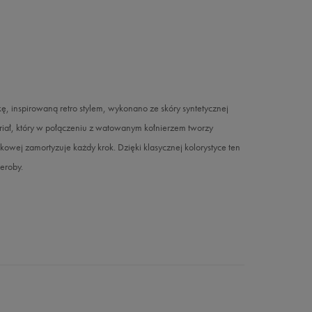
 inspirowaną retro stylem, wykonano ze skóry syntetycznej
riał, który w połączeniu z watowanym kołnierzem tworzy
owej zamortyzuje każdy krok. Dzięki klasycznej kolorystyce ten
eroby.