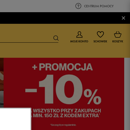
CENTRUM POMOCY
×
MOJE KONTO
SCHOWEK
KOSZYK
BUTY DLA CHŁOPCA
BUTY DLA DZIEWCZYNKI
0-4 lat
0-4 lat
4-8 lat
4-8 lat
9-16 lat
9-16 lat