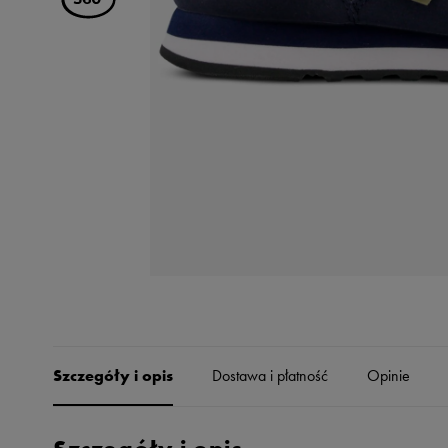
Skechers
Timberland
Umbro
Under Armour
Up8
U.S. Polo ASSN.
Vans
Szczegóły i opis
Dostawa i płatność
Opinie