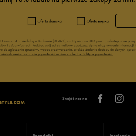
y damskie
Buty letnie damskie
kie
Trampki damskie białe
amskie
Buty beżowe damskie
Oferta damska
Oferta męska
rmie damskie
Brązowe buty damskie
nt Group S.A. z siedzibą w Krakowie (31-871), os. Dywizjonu 303 paw. 1, udostępnione po
duktów i usług własnych. Podając swój adres mailowy zgadzasz się na otrzymywanie informacj
 do zgłoszenia sprzeciwu wobec przetwarzania, a także żądania dostępu do danych, sprost
ć oświadczenia o ochronie prywatności można znaleźć w Polityce prywatności.
Znajdź nas na
STYLE.COM
Poradniki
Inspiracje