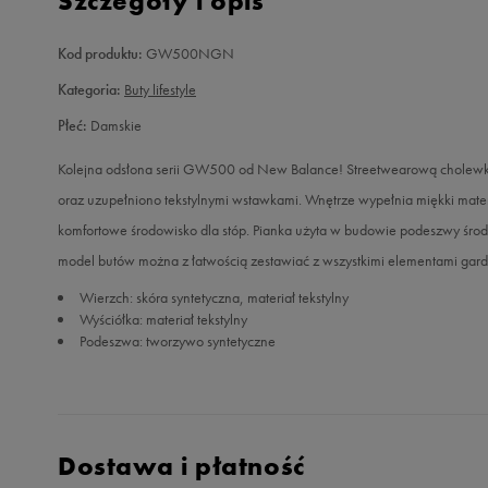
Szczegóły i opis
Kod produktu:
GW500NGN
Kategoria:
Buty lifestyle
Płeć:
Damskie
Kolejna odsłona serii GW500 od New Balance! Streetwearową cholewkę,
oraz uzupełniono tekstylnymi wstawkami. Wnętrze wypełnia miękki mate
komfortowe środowisko dla stóp. Pianka użyta w budowie podeszwy środk
model butów można z łatwością zestawiać z wszystkimi elementami gard
Wierzch: skóra syntetyczna, materiał tekstylny
Wyściółka: materiał tekstylny
Podeszwa: tworzywo syntetyczne
Dostawa i płatność