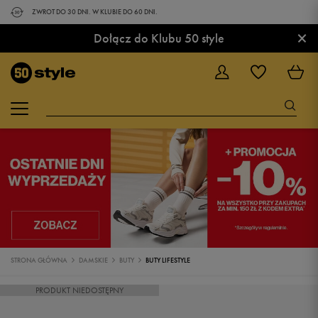
ZWROT DO 30 DNI. W KLUBIE DO 60 DNI.
×
Dołącz do Klubu 50 style
STRONA GŁÓWNA
DAMSKIE
BUTY
BUTY LIFESTYLE
PRODUKT NIEDOSTĘPNY