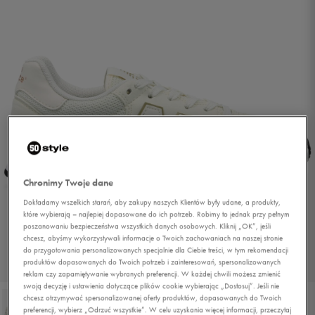
Chronimy Twoje dane
Dokładamy wszelkich starań, aby zakupy naszych Klientów były udane, a produkty,
które wybierają – najlepiej dopasowane do ich potrzeb. Robimy to jednak przy pełnym
poszanowaniu bezpieczeństwa wszystkich danych osobowych. Kliknij „OK”, jeśli
chcesz, abyśmy wykorzystywali informacje o Twoich zachowaniach na naszej stronie
do przygotowania personalizowanych specjalnie dla Ciebie treści, w tym rekomendacji
produktów dopasowanych do Twoich potrzeb i zainteresowań, spersonalizowanych
1/6
reklam czy zapamiętywanie wybranych preferencji. W każdej chwili możesz zmienić
swoją decyzję i ustawienia dotyczące plików cookie wybierając „Dostosuj”. Jeśli nie
chcesz otrzymywać spersonalizowanej oferty produktów, dopasowanych do Twoich
preferencji, wybierz „Odrzuć wszystkie”. W celu uzyskania więcej informacji, przeczytaj