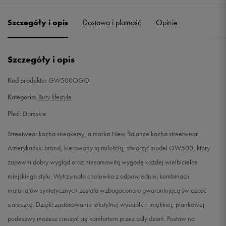
36
22,5 cm
Powiadom o dostępności
Szczegóły i opis
Dostawa i płatność
Opinie
36,5
23 cm
Powiadom o dostępności
Szczegóły i opis
37
23,5 cm
Powiadom o dostępności
Kod produktu:
GW500OGO
37,5
24 cm
Powiadom o dostępności
Kategoria:
Buty lifestyle
Płeć:
Damskie
38
24,5 cm
Powiadom o dostępności
Streetwear kocha sneakersy, a marka New Balance kocha streetwear.
39
25 cm
Powiadom o dostępności
Amerykański brand, kierowany tą miłością, stworzył model GW500, który
zapewni dobry wygląd oraz niesamowitą wygodę każdej wielbicielce
40
25,5 cm
Powiadom o dostępności
miejskiego stylu. Wytrzymała cholewka z odpowiedniej kombinacji
materiałów syntetycznych została wzbogacona o gwarantującą świeżość
40,5
26 cm
Powiadom o dostępności
siateczkę. Dzięki zastosowaniu tekstylnej wyściółki i miękkiej, piankowej
podeszwy możesz cieszyć się komfortem przez cały dzień. Postaw na
41
26,5 cm
Powiadom o dostępności