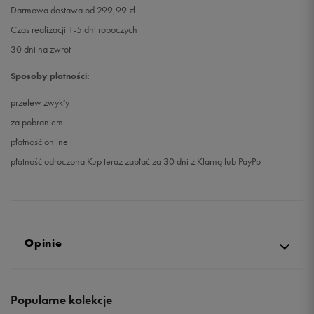
Darmowa dostawa od 299,99 zł
Czas realizacji 1-5 dni roboczych
30 dni na zwrot
Sposoby płatności:
przelew zwykły
za pobraniem
płatność online
płatność odroczona Kup teraz zapłać za 30 dni z Klarną lub PayPo
Opinie
Produkt nie posiada recenzji
Popularne kolekcje