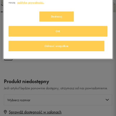
naszą
politykę prywatności.
Dostosuj
NEW BALANCE
GW500OGO
OK
0.0
(
0
)
Odrzuć wszystkie
129,99
zł
z Vat
+ 650 PKT W
KLUBIE 50 STYLE
Produkt niedostępny
Jeśli artykuł będzie ponownie dostępny, otrzymasz od nas powiadomienie.
Wybierz rozmiar
Sprawdź dostępność w salonach
Rozmiary EU
Rozmiary US