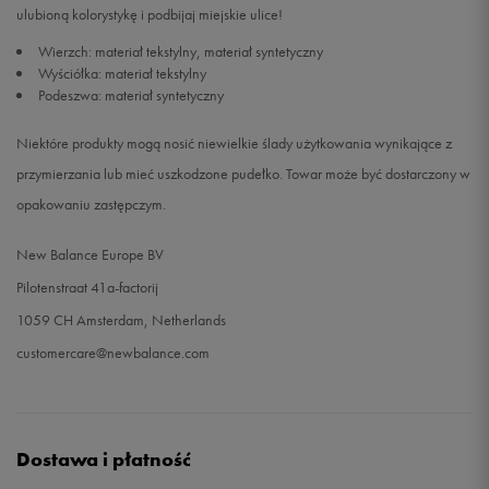
ulubioną kolorystykę i podbijaj miejskie ulice!
42
27 cm
Powiadom o dostępności
Wierzch: materiał tekstylny, materiał syntetyczny
Wyściółka: materiał tekstylny
Podeszwa: materiał syntetyczny
Niektóre produkty mogą nosić niewielkie ślady użytkowania wynikające z
przymierzania lub mieć uszkodzone pudełko. Towar może być dostarczony w
opakowaniu zastępczym.
New Balance Europe BV
Pilotenstraat 41a-factorij
1059 CH Amsterdam, Netherlands
customercare@newbalance.com
Dostawa i płatność