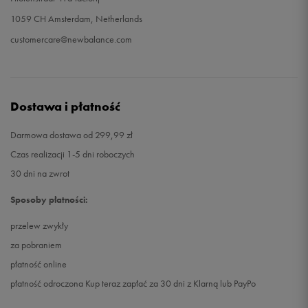
1059 CH Amsterdam, Netherlands
customercare@newbalance.com
Dostawa i płatność
Darmowa dostawa od 299,99 zł
Czas realizacji 1-5 dni roboczych
30 dni na zwrot
Sposoby płatności:
przelew zwykły
za pobraniem
płatność online
płatność odroczona Kup teraz zapłać za 30 dni z Klarną lub PayPo