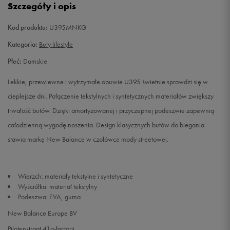
Szczegóły i opis
37,5
23 cm
Powiadom o dostępności
Kod produktu:
U395MNKG
38
23,5 cm
Powiadom o dostępności
Kategoria:
Buty lifestyle
Płeć:
Damskie
38,5
24 cm
Powiadom o dostępności
Lekkie, przewiewne i wytrzymałe obuwie U395 świetnie sprawdzi się w
39,5
24,5 cm
Powiadom o dostępności
cieplejsze dni. Połączenie tekstylnych i syntetycznych materiałów zwiększy
trwałość butów. Dzięki amortyzowanej i przyczepnej podeszwie zapewnią
40
25 cm
Powiadom o dostępności
całodzienną wygodę noszenia. Design klasycznych butów do biegania
stawia markę New Balance w czołówce mody streetowej.
40,5
25,5 cm
Powiadom o dostępności
Wierzch: materiały tekstylne i syntetyczne
Wyściółka: materiał tekstylny
Podeszwa: EVA, guma
New Balance Europe BV
Pilotenstraat 41a-factorij