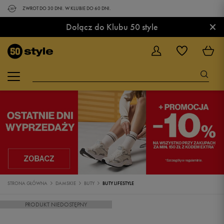
ZWROT DO 30 DNI. W KLUBIE DO 60 DNI.
×
Dołącz do Klubu 50 style
STRONA GŁÓWNA
DAMSKIE
BUTY
BUTY LIFESTYLE
PRODUKT NIEDOSTĘPNY