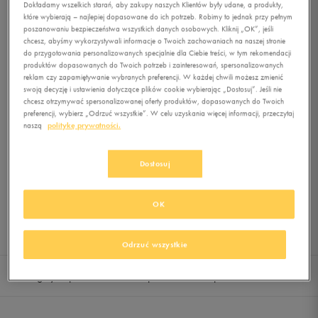
Dokładamy wszelkich starań, aby zakupy naszych Klientów były udane, a produkty,
U395MNKG
które wybierają – najlepiej dopasowane do ich potrzeb. Robimy to jednak przy pełnym
poszanowaniu bezpieczeństwa wszystkich danych osobowych. Kliknij „OK”, jeśli
0.0
(
0
)
chcesz, abyśmy wykorzystywali informacje o Twoich zachowaniach na naszej stronie
do przygotowania personalizowanych specjalnie dla Ciebie treści, w tym rekomendacji
189,99
zł
z Vat
produktów dopasowanych do Twoich potrzeb i zainteresowań, spersonalizowanych
reklam czy zapamiętywanie wybranych preferencji. W każdej chwili możesz zmienić
+ 950 PKT W
KLUBIE 50 STYLE
swoją decyzję i ustawienia dotyczące plików cookie wybierając „Dostosuj”. Jeśli nie
chcesz otrzymywać spersonalizowanej oferty produktów, dopasowanych do Twoich
preferencji, wybierz „Odrzuć wszystkie”. W celu uzyskania więcej informacji, przeczytaj
naszą
politykę prywatności.
Produkt niedostępny
Dostosuj
Jeśli artykuł będzie ponownie dostępny, otrzymasz od nas powiadomienie.
Wybierz rozmiar
OK
Sprawdź dostępność w salonach
Rozmiary EU
Rozmiary US
Odrzuć wszystkie
36
22 cm
Powiadom o dostępności
Szczegóły i opis
Dostawa i płatność
Opinie
37
22,5 cm
Powiadom o dostępności