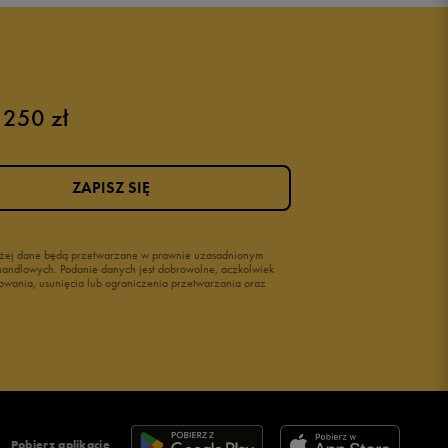
 250 zł
Różowe buty
Buty na siłownię Nike
Buty damskie 37
ZAPISZ SIĘ
Buty damskie 38
Buty damskie 39
wyżej dane będą przetwarzane w prawnie uzasadnionym
i handlowych. Podanie danych jest dobrowolne, aczkolwiek
owania, usunięcia lub ograniczenia przetwarzania oraz
Pobierz aplikację