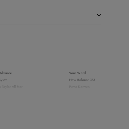
da recenzji
Advance
Vans Ward
Systm
New Balance 373
 Taylor All Star
Puma Karmen
237
Vans Filmore
Court
adidas Ozelle
das damskie
Białe sneakersy damskie adidas