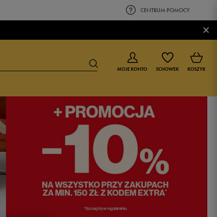
CENTRUM POMOCY
×
MOJE KONTO
SCHOWEK
KOSZYK
BUTY DLA CHŁOPCA
BUTY DLA DZIEWCZYNKI
0-4 lat
0-4 lat
4-8 lat
4-8 lat
9-16 lat
9-16 lat