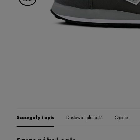
Skechers
Timberland
Umbro
Under Armour
Up8
U.S. Polo ASSN.
Vans
Szczegóły i opis
Dostawa i płatność
Opinie