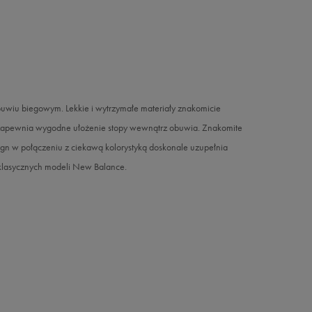
wiu biegowym. Lekkie i wytrzymałe materiały znakomicie
a zapewnia wygodne ułożenie stopy wewnątrz obuwia. Znakomite
ign w połączeniu z ciekawą kolorystyką doskonale uzupełnia
t klasycznych modeli New Balance.