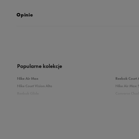
Opinie
Produkt nie posia
Popularne kolekcje
Nike Air Max
Reebok Court 
Nike Court Vision Alta
Nike Air Max 
Reebok Glide
Converse Chuck
Reebok Classic
New Balance 
Puma Carina
adidas Grand 
Sprawdź podobne kategorie
Białe Sneakersy
Sneakersy adi