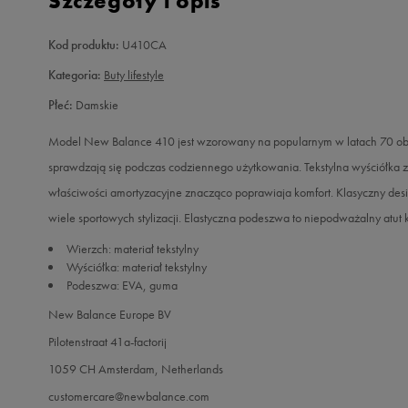
Szczegóły i opis
Kod produktu:
U410CA
Kategoria:
Buty lifestyle
Płeć:
Damskie
Model New Balance 410 jest wzorowany na popularnym w latach 70 obu
sprawdzają się podczas codziennego użytkowania. Tekstylna wyściółk
właściwości amortyzacyjne znacząco poprawiaja komfort. Klasyczny des
wiele sportowych stylizacji. Elastyczna podeszwa to niepodważalny atu
Wierzch: materiał tekstylny
Wyściółka: materiał tekstylny
Podeszwa: EVA, guma
New Balance Europe BV
Pilotenstraat 41a-factorij
1059 CH Amsterdam, Netherlands
customercare@newbalance.com