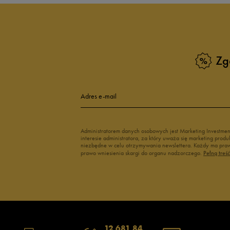
Czarne sneakersy damskie
Sneakersy dam
Kolorowe sneakersy damskie
Wysokie sneak
Zobacz również
Zg
Klapki Nike
Białe adidasy
New Balance damskie
Czarne adidas
Buty Nike damskie
Buty Fila dams
Adres e-mail
Buty adidas damskie
Buty Reebok d
Japonki
Buty na platfo
Administratorem danych osobowych jest Marketing Investme
interesie administratora, za który uważa się marketing pro
niezbędne w celu otrzymywania newslettera. Każdy ma prawo
prawo wniesienia skargi do organu nadzorczego.
Pełną treś
12 681 84