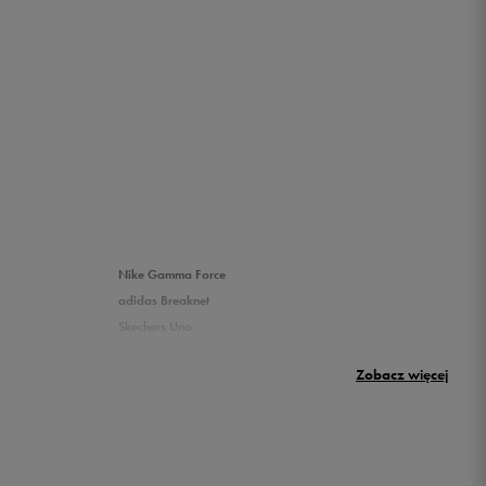
Nike Gamma Force
adidas Breaknet
Skechers Uno
Nike Huarache
Zobacz więcej
New Balance 500