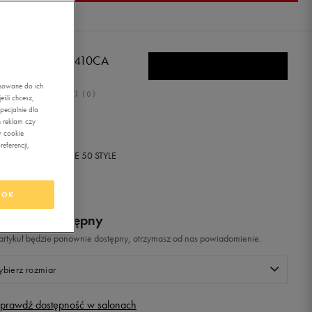
W BALANCE U410CA
asowane do ich
0.0
(
0
)
śli chcesz,
ecjalnie dla
99
zł
z Vat
 reklam czy
w cookie
eferencji,
+ 50 PKT W
KLUBIE 50 STYLE
OK
odukt niedostępny
i artykuł będzie ponownie dostępny, otrzymasz od nas powiadomienie.
bierz rozmiar
prawdź dostępność w salonach
Rozmiary EU
Rozmiary US