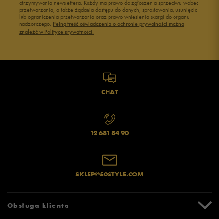
otrzymywania newslettera. Każdy ma prawo do zgłoszenia sprzeciwu wobec
przetwarzania, a także żądania dostępu do danych, sprostowania, usunięcia
Czarne adidasy damskie
Buty na siłownię Nike
lub ograniczenia przetwarzania oraz prawo wniesienia skargi do organu
Buty Fila damskie
Buty damskie 37
nadzorczego.
Pełną treść oświadczenia o ochronie prywatności można
znaleźć w Polityce prywatności.
Buty Reebok damskie
Buty damskie 38
Buty na platformie damskie
Buty damskie 39
CHAT
12 681 84 90
SKLEP@50STYLE.COM
Obsługa klienta