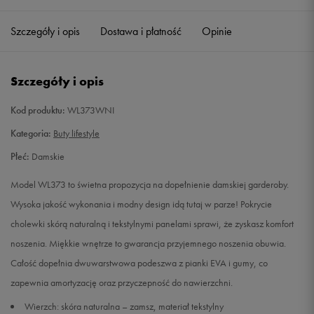
36
22,5 cm
Powiadom o dostępności
Szczegóły i opis
Dostawa i płatność
Opinie
36,5
23 cm
Powiadom o dostępności
Szczegóły i opis
37
23,5 cm
Powiadom o dostępności
Kod produktu:
WL373WNI
37,5
24 cm
Powiadom o dostępności
Kategoria:
Buty lifestyle
Płeć:
Damskie
38
24,5 cm
Powiadom o dostępności
Model WL373 to świetna propozycja na dopełnienie damskiej garderoby.
39
25 cm
Powiadom o dostępności
Wysoka jakość wykonania i modny design idą tutaj w parze! Pokrycie
cholewki skórą naturalną i tekstylnymi panelami sprawi, że zyskasz komfort
40
25,5 cm
Powiadom o dostępności
noszenia. Miękkie wnętrze to gwarancja przyjemnego noszenia obuwia.
Całość dopełnia dwuwarstwowa podeszwa z pianki EVA i gumy, co
40,5
26 cm
Powiadom o dostępności
zapewnia amortyzację oraz przyczepność do nawierzchni.
Wierzch: skóra naturalna – zamsz, materiał tekstylny
41
26,5 cm
Powiadom o dostępności