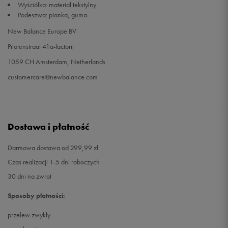
Wyściółka: materiał tekstylny
Podeszwa: pianka, guma
New Balance Europe BV
Pilotenstraat 41a-factorij
1059 CH Amsterdam, Netherlands
customercare@newbalance.com
Dostawa i płatność
Darmowa dostawa od 299,99 zł
Czas realizacji 1-5 dni roboczych
30 dni na zwrot
Sposoby płatności:
przelew zwykły