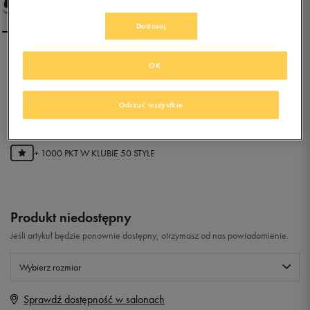
Dostosuj
NEW BALANCE
OK
WL373WNI
Odrzuć wszystkie
0.0
(
0
)
199,99
zł
z Vat
+ 1000 PKT W
KLUBIE 50 STYLE
Produkt niedostępny
Jeśli artykuł będzie ponownie dostępny, otrzymasz od nas powiadomienie.
Wybierz rozmiar
Sprawdź dostępność w salonach
Rozmiary EU
Rozmiary US