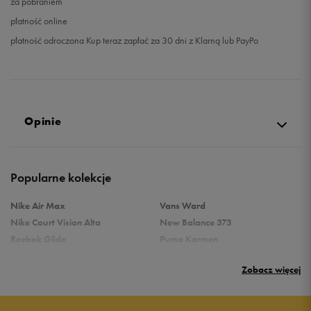
za pobraniem
płatność online
płatność odroczona Kup teraz zapłać za 30 dni z Klarną lub PayPo
Opinie
Produkt nie posiada recenzji
Popularne kolekcje
Nike Air Max
Vans Ward
Nike Court Vision Alta
New Balance 373
Reebok Glide
Puma Karmen
Reebok Classic
Vans Filmore
Zobacz więcej
Puma Carina
adidas Ozelle
Reebok Court Advance
Nike Gamma Force
Nike Air Max Systm
adidas Breaknet