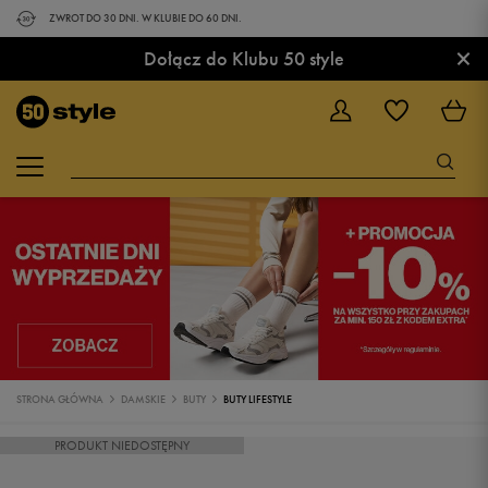
ZWROT DO 30 DNI. W KLUBIE DO 60 DNI.
×
Dołącz do Klubu 50 style
STRONA GŁÓWNA
DAMSKIE
BUTY
BUTY LIFESTYLE
PRODUKT NIEDOSTĘPNY