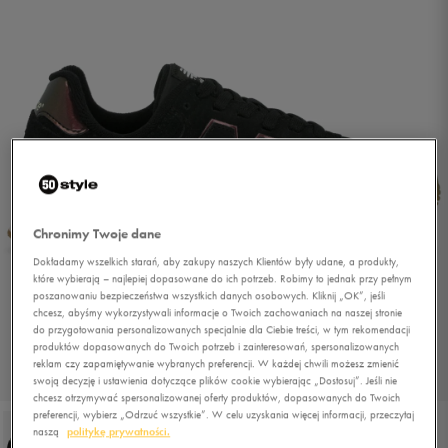
Chronimy Twoje dane
Dokładamy wszelkich starań, aby zakupy naszych Klientów były udane, a produkty,
które wybierają – najlepiej dopasowane do ich potrzeb. Robimy to jednak przy pełnym
poszanowaniu bezpieczeństwa wszystkich danych osobowych. Kliknij „OK”, jeśli
chcesz, abyśmy wykorzystywali informacje o Twoich zachowaniach na naszej stronie
do przygotowania personalizowanych specjalnie dla Ciebie treści, w tym rekomendacji
produktów dopasowanych do Twoich potrzeb i zainteresowań, spersonalizowanych
reklam czy zapamiętywanie wybranych preferencji. W każdej chwili możesz zmienić
1/5
swoją decyzję i ustawienia dotyczące plików cookie wybierając „Dostosuj”. Jeśli nie
chcesz otrzymywać spersonalizowanej oferty produktów, dopasowanych do Twoich
preferencji, wybierz „Odrzuć wszystkie”. W celu uzyskania więcej informacji, przeczytaj
naszą
politykę prywatności.