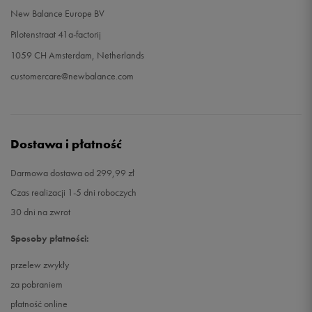
New Balance Europe BV
Pilotenstraat 41a-factorij
1059 CH Amsterdam, Netherlands
customercare@newbalance.com
Dostawa i płatność
Darmowa dostawa od 299,99 zł
Czas realizacji 1-5 dni roboczych
30 dni na zwrot
Sposoby płatności:
przelew zwykły
za pobraniem
płatność online