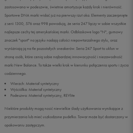
zastosowana w podeszwie, świetnie amortyzuje każdy krok i nierówność.
Sportowe DNA marki widać już na pierwszy rzut oka. Elementy zaczerpnięte
z serii 1300, 576 oraz 998 powodują, że seria 247 łączy w sobie wszystkie
najlepsze cechy tej amerykańskiej marki. Odblaskowe logo "N", gumowy
znaczek "sport" na języku nadają całości niepowtarzalnego stylu, oraz
wyróżniają ją na tle pozostałych sneakerów. Seria 247 Sport to ukłon w
stronę osób, które cenią sobie najbardziej innowacyjność i niezawodność
marki New Balance. To także wielki krok w kierunku połączenia sportu i życia
codziennego.
Wierzch: Materiał syntetyczny
Wyściółka: Materiał syntetyczny
Podeszwa: Materiał syntetyczny, REVlite
Niektóre produkty mogą nosić niewielkie ślady użytkowania wynikające z
przymierzania lub mieć uszkodzone pudełko. Towar może być dostarczony w
opakowaniu zastępczym.