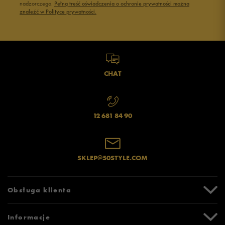
Buty Fila damskie
Buty damskie 37
nadzorczego.
Pełną treść oświadczenia o ochronie prywatności można
znaleźć w Polityce prywatności.
Buty Reebok damskie
Buty damskie 38
Buty na platformie damskie
Buty damskie 39
CHAT
12 681 84 90
SKLEP@50STYLE.COM
Obsługa klienta
Centrum Pomocy
Informacje
Zwroty i reklamacje