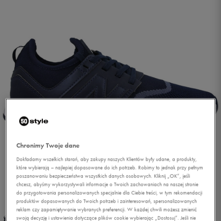
Chronimy Twoje dane
Dokładamy wszelkich starań, aby zakupy naszych Klientów były udane, a produkty,
które wybierają – najlepiej dopasowane do ich potrzeb. Robimy to jednak przy pełnym
poszanowaniu bezpieczeństwa wszystkich danych osobowych. Kliknij „OK”, jeśli
chcesz, abyśmy wykorzystywali informacje o Twoich zachowaniach na naszej stronie
1/4
do przygotowania personalizowanych specjalnie dla Ciebie treści, w tym rekomendacji
produktów dopasowanych do Twoich potrzeb i zainteresowań, spersonalizowanych
reklam czy zapamiętywanie wybranych preferencji. W każdej chwili możesz zmienić
swoją decyzję i ustawienia dotyczące plików cookie wybierając „Dostosuj”. Jeśli nie