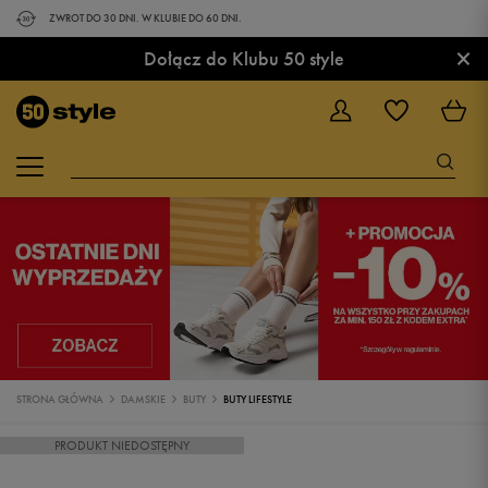
ZWROT DO 30 DNI. W KLUBIE DO 60 DNI.
×
Dołącz do Klubu 50 style
STRONA GŁÓWNA
DAMSKIE
BUTY
BUTY LIFESTYLE
PRODUKT NIEDOSTĘPNY