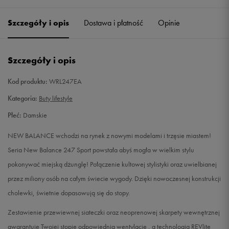
36
22,5 cm
Powiadom o dostępności
Szczegóły i opis
Dostawa i płatność
Opinie
36,5
23 cm
Powiadom o dostępności
Szczegóły i opis
37
23,5 cm
Powiadom o dostępności
Kod produktu:
WRL247EA
37,5
24 cm
Powiadom o dostępności
Kategoria:
Buty lifestyle
Płeć:
Damskie
38
24,5 cm
Powiadom o dostępności
NEW BALANCE wchodzi na rynek z nowymi modelami i trzęsie miastem!
39
25 cm
Powiadom o dostępności
Seria New Balance 247 Sport powstała abyś mogła w wielkim stylu
pokonywać miejską dżunglę! Połączenie kultowej stylistyki oraz uwielbianej
40
25,5 cm
Powiadom o dostępności
przez miliony osób na całym świecie wygody. Dzięki nowoczesnej konstrukcji
cholewki, świetnie dopasowują się do stopy.
40,5
26 cm
Powiadom o dostępności
Zestawienie przewiewnej siateczki oraz neoprenowej skarpety wewnętrznej
41
26,5 cm
Powiadom o dostępności
gwarantuje Twojej stopie odpowiednią wentylację , a technologia REVlite