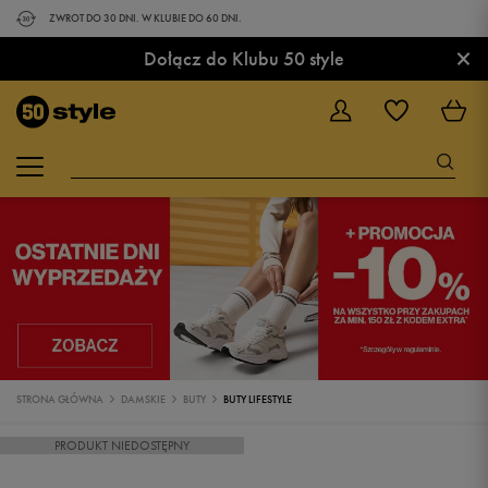
ZWROT DO 30 DNI. W KLUBIE DO 60 DNI.
×
Dołącz do Klubu 50 style
STRONA GŁÓWNA
DAMSKIE
BUTY
BUTY LIFESTYLE
PRODUKT NIEDOSTĘPNY