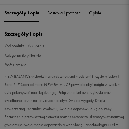
36
22,5 cm
Powiadom o dostępności
Szczegóły i opis
Dostawa i płatność
Opinie
36,5
23 cm
Powiadom o dostępności
Szczegóły i opis
37
23,5 cm
Powiadom o dostępności
Kod produktu:
WRL247FC
37,5
24 cm
Powiadom o dostępności
Kategoria:
Buty lifestyle
Płeć:
Damskie
38
24,5 cm
Powiadom o dostępności
NEW BALANCE wchodzi na rynek z nowymi modelami i trzęsie miastem!
39
25 cm
Powiadom o dostępności
Seria 247 Sport od marki NEW BALANCE powstała abyś mógła w wielkim
stylu pokonywać miejską dżunglę! Połączenie kultowej stylistyki oraz
40
25,5 cm
Powiadom o dostępności
uwielbianej przez miliony osób na całym świecie wygody. Dzięki
nowoczesnej konstrukcji cholewki, świetnie dopasowują się do stopy.
40,5
26 cm
Powiadom o dostępności
Zestawienie przewiewnej siateczki oraz neoprenowej skarpety wewnętrznej
gwarantuje Twojej stopie odpowiednią wentylację , a technologia REVlite
41
26,5 cm
Powiadom o dostępności