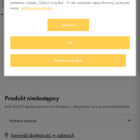
preferencji, wybierz „Odrzuć wszystkie”. W celu uzyskania więcej informacji, przeczytaj
naszą
politykę prywatności.
Dostosuj
NEW BALANCE WRL247FC
OK
0.0
(
0
)
99,99
zł
z Vat
Odrzuć wszystkie
+ 500 PKT W
KLUBIE 50 STYLE
Produkt niedostępny
Jeśli artykuł będzie ponownie dostępny, otrzymasz od nas powiadomienie.
Wybierz rozmiar
Sprawdź dostępność w salonach
Rozmiary EU
Rozmiary US