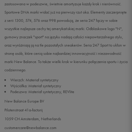
zastosowana w podeszwie, świetnie amortyzuje każdy krok i nierówność.
Sportowe DNA marki widać już na pierwszy rzut oka. Elementy zaczerpnięte
z serii 1300, 574, 576 oraz 998 powodują, że seria 247 łączy w sobie
wszystkie najlepsze cechy tej amerykańskiej marki. Odblaskowe logo "N",
gumowy znaczek "sport" na języku nadają całości niepowtarzalnego stylu,
oraz wyróżniają ją na tle pozostałych sneakerów. Seria 247 Sport to ukłon w
stronę osób, które cenią sobie najbardziej innowacyjność i niezawodność
marki New Balance. To także wielki krok w kierunku połączenia sportu i życia
codziennego.
Wierzch: Materiał syntetyczny
Wyściółka: Materiał syntetyczny
Podeszwa: Materiał syntetyczny, REVlite
New Balance Europe BV
Pilotenstraat 41a-factorij
1059 CH Amsterdam, Netherlands
customercare@newbalance.com