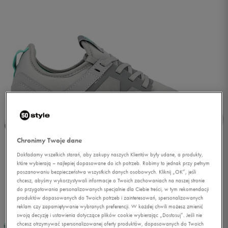
Chronimy Twoje dane
Dokładamy wszelkich starań, aby zakupy naszych Klientów były udane, a produkty,
które wybierają – najlepiej dopasowane do ich potrzeb. Robimy to jednak przy pełnym
poszanowaniu bezpieczeństwa wszystkich danych osobowych. Kliknij „OK”, jeśli
chcesz, abyśmy wykorzystywali informacje o Twoich zachowaniach na naszej stronie
do przygotowania personalizowanych specjalnie dla Ciebie treści, w tym rekomendacji
1/5
produktów dopasowanych do Twoich potrzeb i zainteresowań, spersonalizowanych
reklam czy zapamiętywanie wybranych preferencji. W każdej chwili możesz zmienić
swoją decyzję i ustawienia dotyczące plików cookie wybierając „Dostosuj”. Jeśli nie
chcesz otrzymywać spersonalizowanej oferty produktów, dopasowanych do Twoich