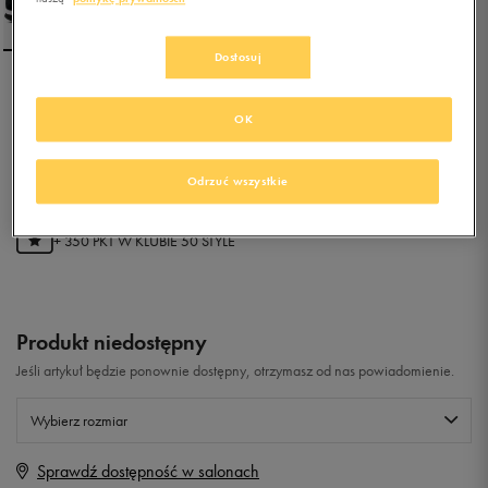
Dostosuj
NIKE MD RUNNER 2
OK
0.0
(
0
)
Odrzuć wszystkie
69,99
zł
z Vat
+ 350 PKT W
KLUBIE 50 STYLE
Produkt niedostępny
Jeśli artykuł będzie ponownie dostępny, otrzymasz od nas powiadomienie.
Wybierz rozmiar
Sprawdź dostępność w salonach
Rozmiary EU
Rozmiary US