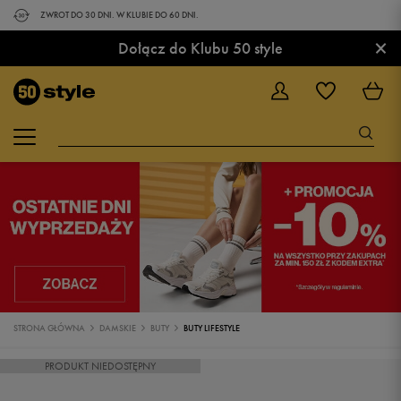
ZWROT DO 30 DNI. W KLUBIE DO 60 DNI.
×
Dołącz do Klubu 50 style
STRONA GŁÓWNA
DAMSKIE
BUTY
BUTY LIFESTYLE
PRODUKT NIEDOSTĘPNY