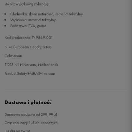
stwórz wyjątkową stylizację!
42
27 cm
Powiadom o dostępności
Cholewka: skóra naturalna, materiał tekstylny
Wyściółka: materiał tekstylny
Podeszwa: EVA, guma
42,5
27,5 cm
Powiadom o dostępności
Kod producenta: 749869-001
44
28,5 cm
Powiadom o dostępności
Nike European Headquarters
Colosseum
11213 NL Hilversum, Netherlands
Product.Safety.EMEA@nike.com
Dostawa i płatność
Darmowa dostawa od 299,99 zł
Czas realizacji 1-5 dni roboczych
30 dni na zwrot