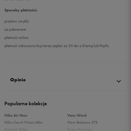
Sposoby płatności:
przelew zwykły
za pobraniem
płatność online
płatność odroczona Kup teraz zapłać za 30 dni z Klarną lub PayPo
Opinie
Produkt nie posiada recenzji
Popularne kolekcje
Nike Air Max
Vans Ward
Nike Court Vision Alta
New Balance 373
Reebok Glide
Puma Karmen