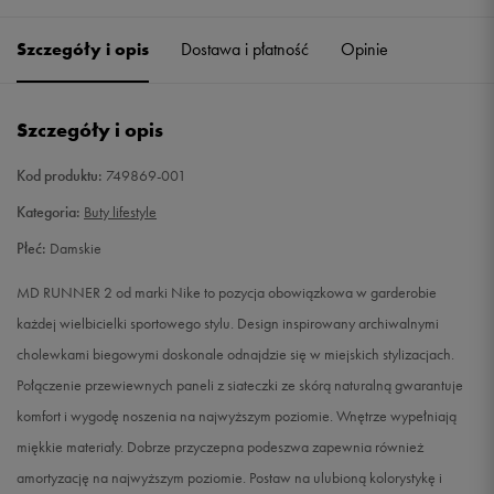
36
22,5 cm
Powiadom o dostępności
Szczegóły i opis
Dostawa i płatność
Opinie
36,5
23 cm
Powiadom o dostępności
Szczegóły i opis
37,5
23,5 cm
Powiadom o dostępności
Kod produktu:
749869-001
38
24 cm
Powiadom o dostępności
Kategoria:
Buty lifestyle
Płeć:
Damskie
38,5
24,5 cm
Powiadom o dostępności
MD RUNNER 2 od marki Nike to pozycja obowiązkowa w garderobie
39
25 cm
Powiadom o dostępności
każdej wielbicielki sportowego stylu. Design inspirowany archiwalnymi
cholewkami biegowymi doskonale odnajdzie się w miejskich stylizacjach.
40
25,5 cm
Powiadom o dostępności
Połączenie przewiewnych paneli z siateczki ze skórą naturalną gwarantuje
komfort i wygodę noszenia na najwyższym poziomie. Wnętrze wypełniają
40,5
26 cm
Powiadom o dostępności
miękkie materiały. Dobrze przyczepna podeszwa zapewnia również
amortyzację na najwyższym poziomie. Postaw na ulubioną kolorystykę i
41
26,5 cm
Powiadom o dostępności