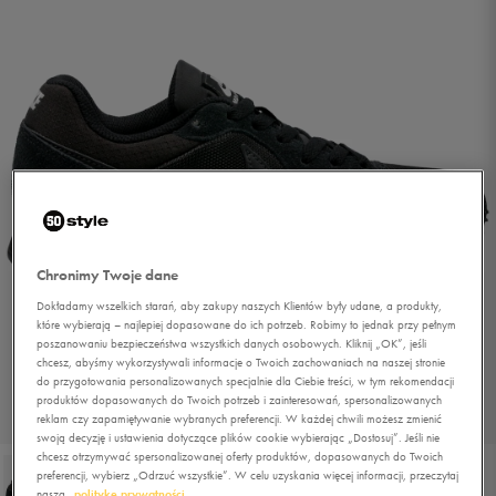
Chronimy Twoje dane
Dokładamy wszelkich starań, aby zakupy naszych Klientów były udane, a produkty,
które wybierają – najlepiej dopasowane do ich potrzeb. Robimy to jednak przy pełnym
poszanowaniu bezpieczeństwa wszystkich danych osobowych. Kliknij „OK”, jeśli
chcesz, abyśmy wykorzystywali informacje o Twoich zachowaniach na naszej stronie
do przygotowania personalizowanych specjalnie dla Ciebie treści, w tym rekomendacji
produktów dopasowanych do Twoich potrzeb i zainteresowań, spersonalizowanych
1/4
reklam czy zapamiętywanie wybranych preferencji. W każdej chwili możesz zmienić
swoją decyzję i ustawienia dotyczące plików cookie wybierając „Dostosuj”. Jeśli nie
chcesz otrzymywać spersonalizowanej oferty produktów, dopasowanych do Twoich
preferencji, wybierz „Odrzuć wszystkie”. W celu uzyskania więcej informacji, przeczytaj
naszą
politykę prywatności.