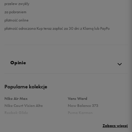
przelew zwykły
za pobraniem
płatność online
płatność odroczona Kup teraz zapłać za 30 dni z Klarną lub PayPo
Opinie
Produkt nie posiada recenzji
Popularne kolekcje
Nike Air Max
Vans Ward
Nike Court Vision Alta
New Balance 373
Reebok Glide
Puma Karmen
Reebok Classic
Vans Filmore
Zobacz więcej
Puma Carina
adidas Ozelle