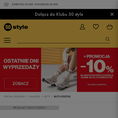
ZWROT DO 30 DNI. W KLUBIE DO 60 DNI.
×
Dołącz do Klubu 50 style
STRONA GŁÓWNA
DAMSKIE
BUTY
BUTY LIFESTYLE
PRODUKT NIEDOSTĘPNY