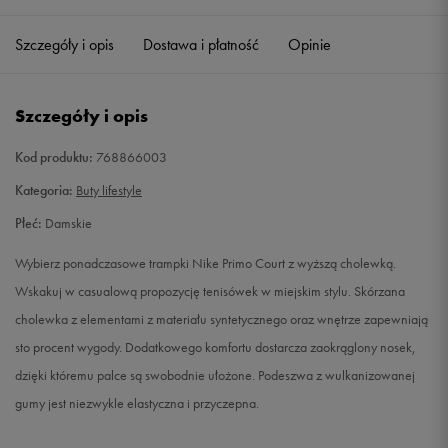
36
22,5 cm
Powiadom o dostępności
Szczegóły i opis
Dostawa i płatność
Opinie
36,5
23 cm
Powiadom o dostępności
Szczegóły i opis
37,5
23,5 cm
Powiadom o dostępności
Kod produktu:
768866003
38
24 cm
Powiadom o dostępności
Kategoria:
Buty lifestyle
Płeć:
Damskie
38,5
24,5 cm
Powiadom o dostępności
Wybierz ponadczasowe trampki Nike Primo Court z wyższą cholewką.
39
25 cm
Powiadom o dostępności
Wskakuj w casualową propozycję tenisówek w miejskim stylu. Skórzana
cholewka z elementami z materiału syntetycznego oraz wnętrze zapewniają
40
25,5 cm
Powiadom o dostępności
sto procent wygody. Dodatkowego komfortu dostarcza zaokrąglony nosek,
dzięki któremu palce są swobodnie ułożone. Podeszwa z wulkanizowanej
40,5
26 cm
Powiadom o dostępności
gumy jest niezwykle elastyczna i przyczepna.
41
26,5 cm
Powiadom o dostępności