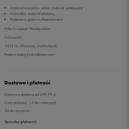
Materiał wierzchni: skóra, materiał syntetyczny
Wyściółka: materiał tekstylny
Podeszwa: guma wulkanizowana
Nike European Headquarters
Colosseum
11213 NL Hilversum, Netherlands
Product.Safety.EMEA@nike.com
Dostawa i płatność
Darmowa dostawa od 299,99 zł
Czas realizacji 1-5 dni roboczych
30 dni na zwrot
Sposoby płatności: