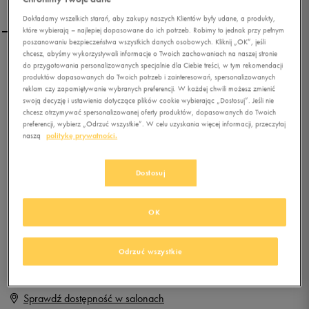
Dokładamy wszelkich starań, aby zakupy naszych Klientów były udane, a produkty,
które wybierają – najlepiej dopasowane do ich potrzeb. Robimy to jednak przy pełnym
poszanowaniu bezpieczeństwa wszystkich danych osobowych. Kliknij „OK”, jeśli
chcesz, abyśmy wykorzystywali informacje o Twoich zachowaniach na naszej stronie
NIKE W PRIMO COURT
do przygotowania personalizowanych specjalnie dla Ciebie treści, w tym rekomendacji
produktów dopasowanych do Twoich potrzeb i zainteresowań, spersonalizowanych
MID M
reklam czy zapamiętywanie wybranych preferencji. W każdej chwili możesz zmienić
swoją decyzję i ustawienia dotyczące plików cookie wybierając „Dostosuj”. Jeśli nie
0.0
(
0
)
chcesz otrzymywać spersonalizowanej oferty produktów, dopasowanych do Twoich
preferencji, wybierz „Odrzuć wszystkie”. W celu uzyskania więcej informacji, przeczytaj
0
zł
z Vat
naszą
politykę prywatności.
+ 0 PKT W
KLUBIE 50 STYLE
Dostosuj
OK
Produkt niedostępny
Jeśli artykuł będzie ponownie dostępny, otrzymasz od nas powiadomienie.
Odrzuć wszystkie
Wybierz rozmiar
Sprawdź dostępność w salonach
Rozmiary EU
Rozmiary US