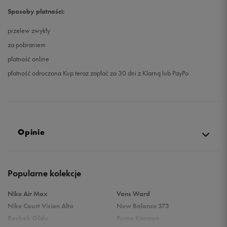
Sposoby płatności:
przelew zwykły
za pobraniem
płatność online
płatność odroczona Kup teraz zapłać za 30 dni z Klarną lub PayPo
Opinie
Produkt nie posiada recenzji
Popularne kolekcje
Nike Air Max
Vans Ward
Nike Court Vision Alta
New Balance 373
Reebok Glide
Puma Karmen