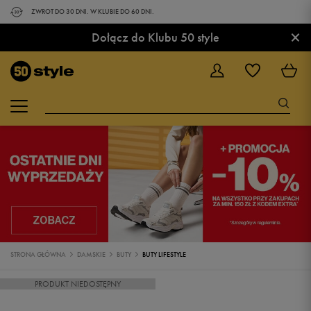
ZWROT DO 30 DNI. W KLUBIE DO 60 DNI.
×
Dołącz do Klubu 50 style
STRONA GŁÓWNA
DAMSKIE
BUTY
BUTY LIFESTYLE
PRODUKT NIEDOSTĘPNY