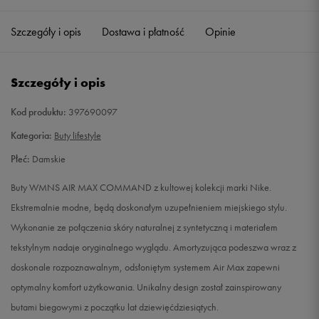
36
22,5 cm
Powiadom o dostępności
Szczegóły i opis
Dostawa i płatność
Opinie
36,5
23 cm
Powiadom o dostępności
Szczegóły i opis
37,5
23,5 cm
Powiadom o dostępności
Kod produktu:
397690097
38
24 cm
Powiadom o dostępności
Kategoria:
Buty lifestyle
Płeć:
Damskie
38,5
24,5 cm
Powiadom o dostępności
Buty WMNS AIR MAX COMMAND z kultowej kolekcji marki Nike.
39
25 cm
Powiadom o dostępności
Ekstremalnie modne, będą doskonałym uzupełnieniem miejskiego stylu.
Wykonanie ze połączenia skóry naturalnej z syntetyczną i materiałem
40
25,5 cm
Powiadom o dostępności
tekstylnym nadaje oryginalnego wyglądu. Amortyzująca podeszwa wraz z
doskonale rozpoznawalnym, odsłoniętym systemem Air Max zapewni
40,5
26 cm
Powiadom o dostępności
optymalny komfort użytkowania. Unikalny design został zainspirowany
butami biegowymi z początku lat dziewięćdziesiątych.
41
26,5 cm
Powiadom o dostępności