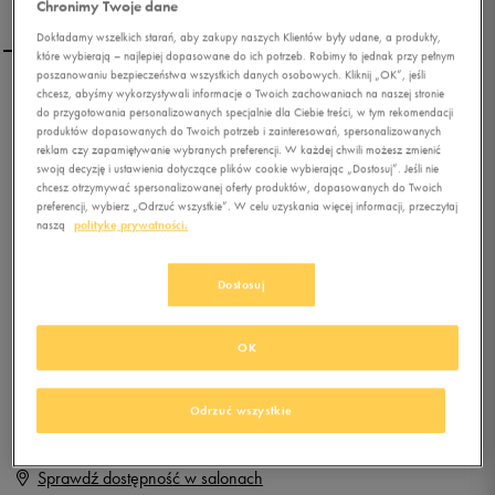
Chronimy Twoje dane
Dokładamy wszelkich starań, aby zakupy naszych Klientów były udane, a produkty,
które wybierają – najlepiej dopasowane do ich potrzeb. Robimy to jednak przy pełnym
poszanowaniu bezpieczeństwa wszystkich danych osobowych. Kliknij „OK”, jeśli
chcesz, abyśmy wykorzystywali informacje o Twoich zachowaniach na naszej stronie
NIKE WMNS AIR MAX
do przygotowania personalizowanych specjalnie dla Ciebie treści, w tym rekomendacji
COMMAND
produktów dopasowanych do Twoich potrzeb i zainteresowań, spersonalizowanych
reklam czy zapamiętywanie wybranych preferencji. W każdej chwili możesz zmienić
swoją decyzję i ustawienia dotyczące plików cookie wybierając „Dostosuj”. Jeśli nie
0.0
(
0
)
chcesz otrzymywać spersonalizowanej oferty produktów, dopasowanych do Twoich
249,99
zł
z Vat
preferencji, wybierz „Odrzuć wszystkie”. W celu uzyskania więcej informacji, przeczytaj
naszą
politykę prywatności.
+ 1250 PKT W
KLUBIE 50 STYLE
Dostosuj
Produkt niedostępny
OK
Jeśli artykuł będzie ponownie dostępny, otrzymasz od nas powiadomienie.
Odrzuć wszystkie
Wybierz rozmiar
Sprawdź dostępność w salonach
Rozmiary EU
Rozmiary US