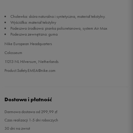
42
27 cm
Powiadom o dostępności
Cholewka: skóra naturalna i syntetyczna, materiał tekstylny.
Wyściółka: materiał tekstylny
Podeszwa środkowa: pianka poliuretanowa, system Air Max
Podeszwa zewnętrzna: guma
Nike European Headquarters
Colosseum
11213 NL Hilversum, Netherlands
Product.Safety.EMEA@nike.com
Dostawa i płatność
Darmowa dostawa od 299,99 zł
Czas realizacji 1-5 dni roboczych
30 dni na zwrot