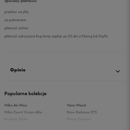
Sposoby płatności:
przelew zwykły
za pobraniem
płatność online
płatność odroczona Kup teraz zapłać za 30 dni z Klarną lub PayPo
Opinie
Produkt nie posiada recenzji
Popularne kolekcje
Nike Air Max
Vans Ward
Nike Court Vision Alta
New Balance 373
Reebok Glide
Puma Karmen
Reebok Classic
Vans Filmore