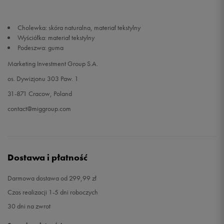
40,5
26,5 cm
Powiadom o dostępności
Cholewka: skóra naturalna, materiał tekstylny
Wyściółka: materiał tekstylny
Podeszwa: guma
41
27 cm
Powiadom o dostępności
Marketing Investment Group S.A.
42
27,5 cm
Powiadom o dostępności
os. Dywizjonu 303 Paw. 1
31-871 Cracow, Poland
42,5
28 cm
Powiadom o dostępności
contact@miggroup.com
Dostawa i płatność
Darmowa dostawa od 299,99 zł
Czas realizacji 1-5 dni roboczych
30 dni na zwrot