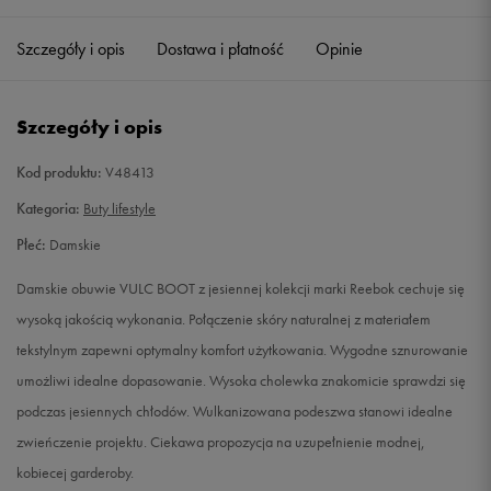
35
22 cm
Powiadom o dostępności
Szczegóły i opis
Dostawa i płatność
Opinie
35,5
22,5 cm
Powiadom o dostępności
Szczegóły i opis
36
23 cm
Powiadom o dostępności
Kod produktu:
V48413
37
23,5 cm
Powiadom o dostępności
Kategoria:
Buty lifestyle
Płeć:
Damskie
37,5
24 cm
Powiadom o dostępności
Damskie obuwie VULC BOOT z jesiennej kolekcji marki Reebok cechuje się
38
24,5 cm
Powiadom o dostępności
wysoką jakością wykonania. Połączenie skóry naturalnej z materiałem
tekstylnym zapewni optymalny komfort użytkowania. Wygodne sznurowanie
38,5
25 cm
Powiadom o dostępności
umożliwi idealne dopasowanie. Wysoka cholewka znakomicie sprawdzi się
podczas jesiennych chłodów. Wulkanizowana podeszwa stanowi idealne
39
25,5 cm
Powiadom o dostępności
zwieńczenie projektu. Ciekawa propozycja na uzupełnienie modnej,
kobiecej garderoby.
40
26 cm
Powiadom o dostępności