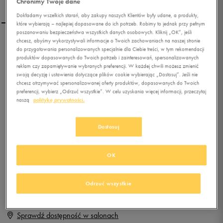
Chronimy Twoje dane
Dokładamy wszelkich starań, aby zakupy naszych Klientów były udane, a produkty,
które wybierają – najlepiej dopasowane do ich potrzeb. Robimy to jednak przy pełnym
poszanowaniu bezpieczeństwa wszystkich danych osobowych. Kliknij „OK”, jeśli
chcesz, abyśmy wykorzystywali informacje o Twoich zachowaniach na naszej stronie
REEBOK VULC BOOT
do przygotowania personalizowanych specjalnie dla Ciebie treści, w tym rekomendacji
produktów dopasowanych do Twoich potrzeb i zainteresowań, spersonalizowanych
reklam czy zapamiętywanie wybranych preferencji. W każdej chwili możesz zmienić
swoją decyzję i ustawienia dotyczące plików cookie wybierając „Dostosuj”. Jeśli nie
0.0
(
0
)
chcesz otrzymywać spersonalizowanej oferty produktów, dopasowanych do Twoich
0
zł
z Vat
preferencji, wybierz „Odrzuć wszystkie”. W celu uzyskania więcej informacji, przeczytaj
naszą
politykę prywatności.
+ 0 PKT W
KLUBIE 50 STYLE
Dostosuj
Produkt niedostępny
OK
Jeśli artykuł będzie ponownie dostępny, otrzymasz od nas powiadomienie.
Odrzuć wszystkie
Wybierz rozmiar
Sprawdź dostępność w salonach
Rozmiary EU
Rozmiary US