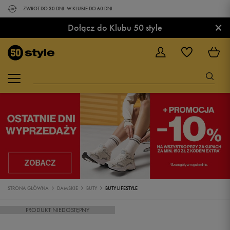
ZWROT DO 30 DNI. W KLUBIE DO 60 DNI.
×
Dołącz do Klubu 50 style
STRONA GŁÓWNA
DAMSKIE
BUTY
BUTY LIFESTYLE
PRODUKT NIEDOSTĘPNY