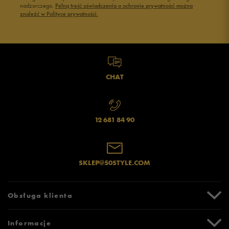
Buty Fila damskie
Buty damskie 37
nadzorczego.
Pełną treść oświadczenia o ochronie prywatności można
znaleźć w Polityce prywatności.
Buty Reebok damskie
Buty damskie 38
Buty na platformie damskie
Buty damskie 39
CHAT
12 681 84 90
SKLEP@50STYLE.COM
Obsługa klienta
Centrum Pomocy
Informacje