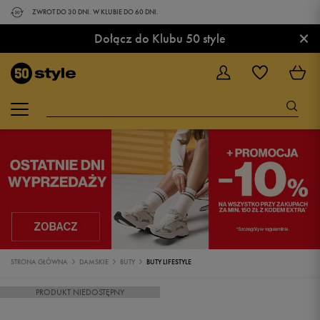
ZWROT DO 30 DNI. W KLUBIE DO 60 DNI.
×
Dołącz do Klubu 50 style
STRONA GŁÓWNA
DAMSKIE
BUTY
BUTY LIFESTYLE
PRODUKT NIEDOSTĘPNY