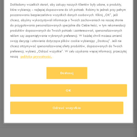
Dokładamy wszelkich starań, aby zakupy naszych Klientów były udane, a produkty,
które wybierają – najlepiej dopasowane do ich potrzeb. Robimy to jednak przy pełnym
poszanowaniu bezpieczeństwa wszystkich danych osobowych. Kliknij „OK”, jeśli
0.0
(
0
)
chcesz, abyśmy wykorzystywali informacje o Twoich zachowaniach na naszej stronie
119,99
zł
z Vat
do przygotowania personalizowanych specjalnie dla Ciebie treści, w tym rekomendacji
produktów dopasowanych do Twoich potrzeb i zainteresowań, spersonalizowanych
+ 600 PKT W
KLUBIE 50 STYLE
reklam czy zapamiętywanie wybranych preferencji. W każdej chwili możesz zmienić
swoją decyzję i ustawienia dotyczące plików cookie wybierając „Dostosuj”. Jeśli nie
chcesz otrzymywać spersonalizowanej oferty produktów, dopasowanych do Twoich
preferencji, wybierz „Odrzuć wszystkie”. W celu uzyskania więcej informacji, przeczytaj
naszą
politykę prywatności.
Produkt niedostępny
Jeśli artykuł będzie ponownie dostępny, otrzymasz od nas powiadomienie.
Dostosuj
Wybierz rozmiar
OK
Sprawdź dostępność w salonach
Rozmiary EU
Rozmiary US
Odrzuć wszystkie
36
22,5 cm
Powiadom o dostępności
Szczegóły i opis
Dostawa i płatność
Opinie
36,5
23 cm
Powiadom o dostępności