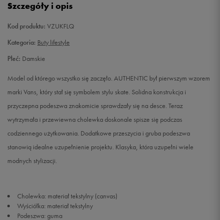
Szczegóły i opis
37
23,5 cm
Powiadom o dostępności
Kod produktu:
VZUKFLQ
38
24 cm
Powiadom o dostępności
Kategoria:
Buty lifestyle
Płeć:
Damskie
38,5
24,5 cm
Powiadom o dostępności
Model od którego wszystko się zaczęło. AUTHENTIC był pierwszym wzorem
39
25 cm
Powiadom o dostępności
marki Vans, który stał się symbolem stylu skate. Solidna konstrukcja i
przyczepna podeszwa znakomicie sprawdzały się na desce. Teraz
40
25,5 cm
Powiadom o dostępności
wytrzymała i przewiewna cholewka doskonale spisze się podczas
codziennego użytkowania. Dodatkowe przeszycia i gruba podeszwa
40,5
26 cm
Powiadom o dostępności
stanowią idealne uzupełnienie projektu. Klasyka, która uzupełni wiele
modnych stylizacji.
Cholewka: materiał tekstylny (canvas)
Wyściółka: materiał tekstylny
Podeszwa: guma