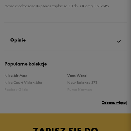
płatność odroczona Kup teraz zapłać za 30 dni z Klarną lub PayPo
Opinie
Produkt nie posiada recenzji
Popularne kolekcje
Nike Air Max
Vans Ward
Nike Court Vision Alta
New Balance 373
Reebok Glide
Puma Karmen
Reebok Classic
Vans Filmore
Zobacz więcej
Puma Carina
adidas Ozelle
Reebok Court Advance
Nike Gamma Force
Nike Air Max Systm
adidas Breaknet
Converse Chuck Taylor All Star
Skechers Uno