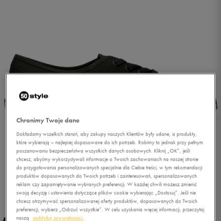
Chronimy Twoje dane
Dokładamy wszelkich starań, aby zakupy naszych Klientów były udane, a produkty,
które wybierają – najlepiej dopasowane do ich potrzeb. Robimy to jednak przy pełnym
poszanowaniu bezpieczeństwa wszystkich danych osobowych. Kliknij „OK”, jeśli
chcesz, abyśmy wykorzystywali informacje o Twoich zachowaniach na naszej stronie
do przygotowania personalizowanych specjalnie dla Ciebie treści, w tym rekomendacji
produktów dopasowanych do Twoich potrzeb i zainteresowań, spersonalizowanych
reklam czy zapamiętywanie wybranych preferencji. W każdej chwili możesz zmienić
1/7
swoją decyzję i ustawienia dotyczące plików cookie wybierając „Dostosuj”. Jeśli nie
chcesz otrzymywać spersonalizowanej oferty produktów, dopasowanych do Twoich
preferencji, wybierz „Odrzuć wszystkie”. W celu uzyskania więcej informacji, przeczytaj
naszą
politykę prywatności.