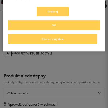
Dostosuj
VANS AUTHENTIC
OK
0.0
(
0
)
Odrzuć wszystkie
179,99
zł
z Vat
+ 900 PKT W
KLUBIE 50 STYLE
Produkt niedostępny
Jeśli artykuł będzie ponownie dostępny, otrzymasz od nas powiadomienie.
Wybierz rozmiar
Sprawdź dostępność w salonach
Rozmiary EU
Rozmiary US