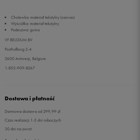
42
27 cm
Powiadom o dostępności
Cholewka: materiał tekstylny (canvas)
Wyściółka: materiał tekstylny
Podeszwa: guma
42,5
27,5 cm
Powiadom o dostępności
VF BELGIUM BV
43
28 cm
Powiadom o dostępności
Posthofbrug 2-4
2600 Antwerp, Belgium
1-855-909-8267
Dostawa i płatność
Darmowa dostawa od 299,99 zł
Czas realizacji 1-5 dni roboczych
30 dni na zwrot