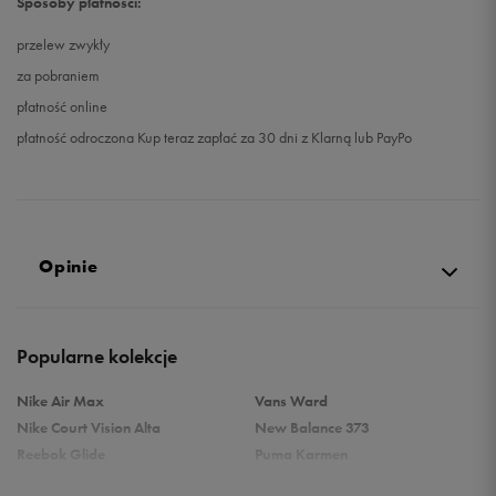
Sposoby płatności:
przelew zwykły
za pobraniem
płatność online
płatność odroczona Kup teraz zapłać za 30 dni z Klarną lub PayPo
Opinie
Produkt nie posiada recenzji
Popularne kolekcje
Nike Air Max
Vans Ward
Nike Court Vision Alta
New Balance 373
Reebok Glide
Puma Karmen
Reebok Classic
Vans Filmore