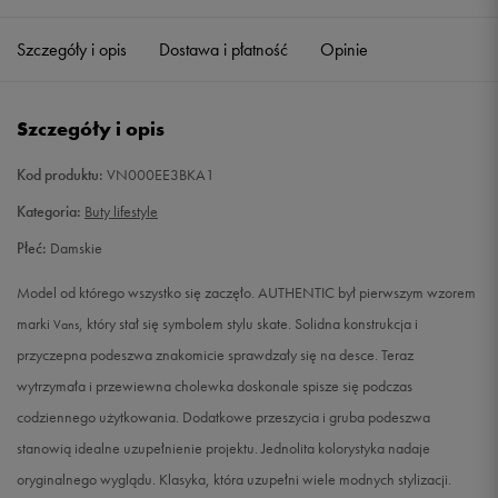
35
22 cm
Powiadom o dostępności
Szczegóły i opis
Dostawa i płatność
Opinie
36
22,5 cm
Powiadom o dostępności
Szczegóły i opis
36,5
23 cm
Powiadom o dostępności
Kod produktu:
VN000EE3BKA1
37
23,5 cm
Powiadom o dostępności
Kategoria:
Buty lifestyle
Płeć:
Damskie
38
24 cm
Powiadom o dostępności
Model od którego wszystko się zaczęło. AUTHENTIC był pierwszym wzorem
38,5
24,5 cm
Powiadom o dostępności
marki
, który stał się symbolem stylu skate. Solidna konstrukcja i
Vans
przyczepna podeszwa znakomicie sprawdzały się na desce. Teraz
39
25 cm
Powiadom o dostępności
wytrzymała i przewiewna cholewka doskonale spisze się podczas
codziennego użytkowania. Dodatkowe przeszycia i gruba podeszwa
40
25,5 cm
Powiadom o dostępności
stanowią idealne uzupełnienie projektu. Jednolita kolorystyka nadaje
oryginalnego wyglądu. Klasyka, która uzupełni wiele modnych stylizacji.
40,5
26 cm
Powiadom o dostępności