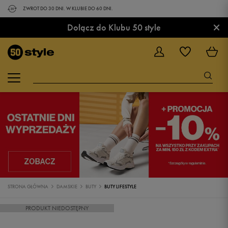
ZWROT DO 30 DNI. W KLUBIE DO 60 DNI.
×
Dołącz do Klubu 50 style
STRONA GŁÓWNA
DAMSKIE
BUTY
BUTY LIFESTYLE
PRODUKT NIEDOSTĘPNY