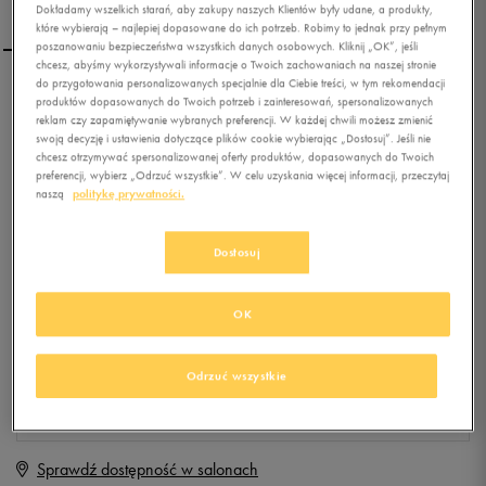
Dokładamy wszelkich starań, aby zakupy naszych Klientów były udane, a produkty,
które wybierają – najlepiej dopasowane do ich potrzeb. Robimy to jednak przy pełnym
poszanowaniu bezpieczeństwa wszystkich danych osobowych. Kliknij „OK”, jeśli
chcesz, abyśmy wykorzystywali informacje o Twoich zachowaniach na naszej stronie
do przygotowania personalizowanych specjalnie dla Ciebie treści, w tym rekomendacji
VANS AUTHENTIC
produktów dopasowanych do Twoich potrzeb i zainteresowań, spersonalizowanych
reklam czy zapamiętywanie wybranych preferencji. W każdej chwili możesz zmienić
swoją decyzję i ustawienia dotyczące plików cookie wybierając „Dostosuj”. Jeśli nie
chcesz otrzymywać spersonalizowanej oferty produktów, dopasowanych do Twoich
0.0
(
0
)
preferencji, wybierz „Odrzuć wszystkie”. W celu uzyskania więcej informacji, przeczytaj
naszą
politykę prywatności.
79,99
zł
z Vat
+ 400 PKT W
KLUBIE 50 STYLE
Dostosuj
OK
Produkt niedostępny
Jeśli artykuł będzie ponownie dostępny, otrzymasz od nas powiadomienie.
Odrzuć wszystkie
Wybierz rozmiar
Sprawdź dostępność w salonach
Rozmiary EU
Rozmiary US