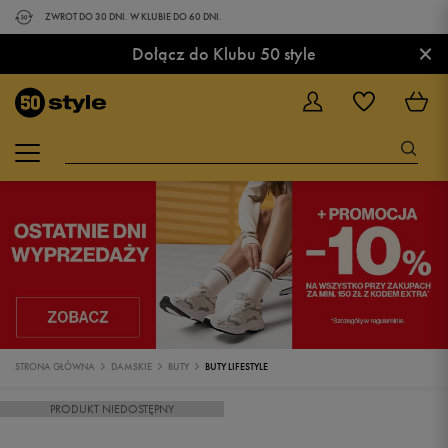
ZWROT DO 30 DNI. W KLUBIE DO 60 DNI.
×
Dołącz do Klubu 50 style
STRONA GŁÓWNA
DAMSKIE
BUTY
BUTY LIFESTYLE
PRODUKT NIEDOSTĘPNY