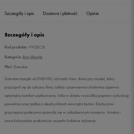
35
22 cm
Powiadom o dostępności
Szczegóły i opis
Dostawa i płatność
Opinie
36
22,5 cm
Powiadom o dostępności
Szczegóły i opis
36,5
23 cm
Powiadom o dostępności
Kod produktu:
VVOEC3L
37
23,5 cm
Powiadom o dostępności
Kategoria:
Buty lifestyle
Płeć:
Damskie
38
24 cm
Powiadom o dostępności
Damskie trampki AUTHENTIC od marki Vans. Ikoniczny model, który
38,5
24,5 cm
Powiadom o dostępności
przyczynił się do sukcesu firmy. Lekka i przewiewna cholewka zapewni
optymalny komfort użytkowania. Miła w dotyku wyściółka poprawi cyrkulację
39
25 cm
Powiadom o dostępności
powietrza oraz zadba o idealny klimat wewnątrz butów. Elastyczna i
przyczepna podeszwa sprawdzi się w całodziennym noszeniu. Modna i
40
25,5 cm
Powiadom o dostępności
jasna kolorystyka znakomicie uzupełni kobiece stylizacje.
40,5
26 cm
Powiadom o dostępności