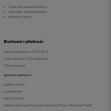
Cholewka: materiał tekstylny
43
28 cm
Powiadom o dostępności
Wyściółka: materiał tekstylny
Podeszwa: guma
Dostawa i płatność
Darmowa dostawa od 299,99 zł
Czas realizacji 1-5 dni roboczych
30 dni na zwrot
Sposoby płatności:
przelew zwykły
za pobraniem
płatność online
płatność odroczona Kup teraz zapłać za 30 dni z Klarną lub PayPo