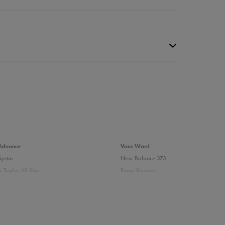
da recenzji
Advance
Vans Ward
Systm
New Balance 373
 Taylor All Star
Puma Karmen
237
Vans Filmore
Court
adidas Ozelle