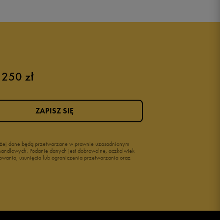
 250 zł
Różowe buty
Buty na siłownię Nike
Buty damskie 37
ZAPISZ SIĘ
Buty damskie 38
Buty damskie 39
wyżej dane będą przetwarzane w prawnie uzasadnionym
i handlowych. Podanie danych jest dobrowolne, aczkolwiek
owania, usunięcia lub ograniczenia przetwarzania oraz