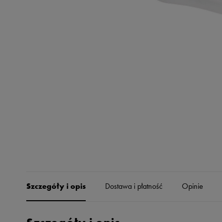
Skechers
Timberland
Umbro
Under Armour
Up8
U.S. Polo ASSN.
Vans
Szczegóły i opis
Dostawa i płatność
Opinie