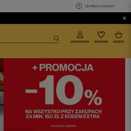
CENTRUM POMOCY
×
MOJE KONTO
SCHOWEK
KOSZYK
BUTY DLA CHŁOPCA
BUTY DLA DZIEWCZYNKI
0-4 lat
0-4 lat
4-8 lat
4-8 lat
9-16 lat
9-16 lat