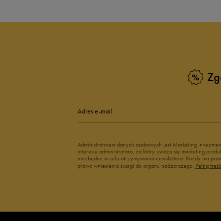
Białe Sneakersy
Sneakersy adi
Czarne sneakersy damskie
Sneakersy dam
Kolorowe sneakersy damskie
Wysokie sneak
Zobacz również
Zg
Klapki Nike
Białe adidasy
New Balance damskie
Czarne adidas
Buty Nike damskie
Buty Fila dams
Adres e-mail
Buty adidas damskie
Buty Reebok d
Japonki
Buty na platfo
Administratorem danych osobowych jest Marketing Investme
interesie administratora, za który uważa się marketing pro
niezbędne w celu otrzymywania newslettera. Każdy ma prawo
prawo wniesienia skargi do organu nadzorczego.
Pełną treś