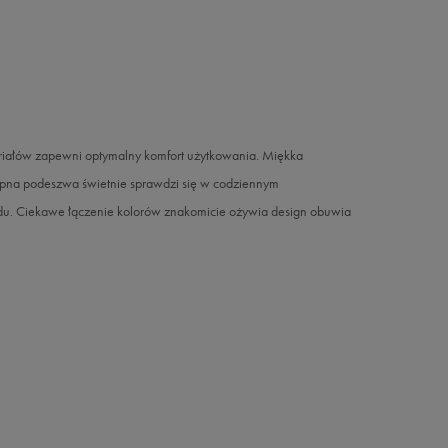
eriałów zapewni optymalny komfort użytkowania. Miękka
epna podeszwa świetnie sprawdzi się w codziennym
du. Ciekawe łączenie kolorów znakomicie ożywia design obuwia