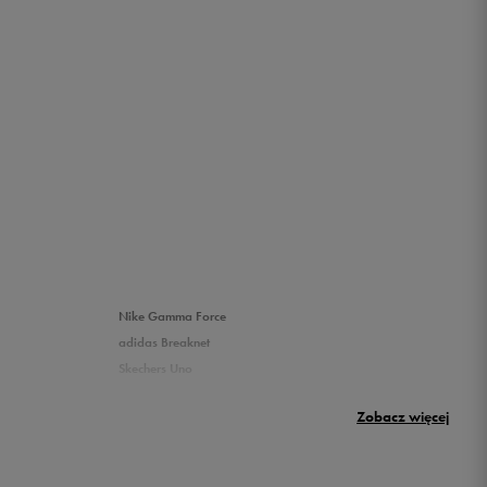
Nike Gamma Force
adidas Breaknet
Skechers Uno
Nike Huarache
Zobacz więcej
New Balance 500