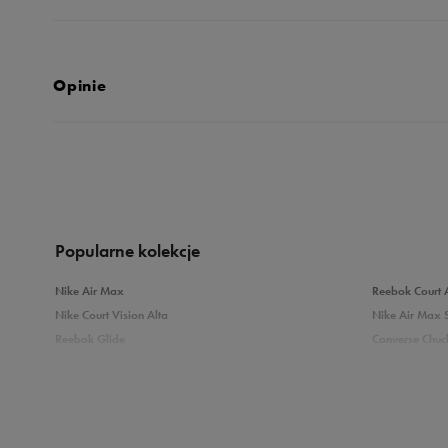
Opinie
Produkt nie posia
Popularne kolekcje
Nike Air Max
Reebok Court 
Nike Court Vision Alta
Nike Air Max 
Reebok Glide
Converse Chuck
Reebok Classic
New Balance 
Puma Carina
adidas Grand 
Sprawdź podobne kategorie