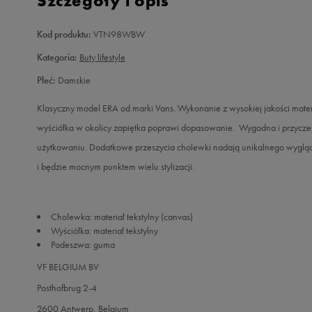
Szczegóły i opis
Kod produktu:
VTN98WBW
Kategoria:
Buty lifestyle
Płeć:
Damskie
Klasyczny model ERA od marki Vans. Wykonanie z wysokiej jakości mat
wyściółka w okolicy zapiętka poprawi dopasowanie. Wygodna i przycz
użytkowaniu. Dodatkowe przeszycia cholewki nadają unikalnego wyglą
i będzie mocnym punktem wielu stylizacji.
Cholewka: materiał tekstylny (canvas)
Wyściółka: materiał tekstylny
Podeszwa: guma
VF BELGIUM BV
Posthofbrug 2-4
2600 Antwerp, Belgium