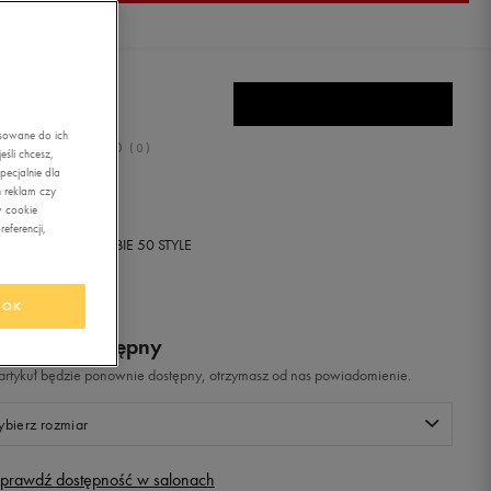
NS ERA
asowane do ich
0.0
(
0
)
śli chcesz,
ecjalnie dla
,99
zł
z Vat
 reklam czy
w cookie
eferencji,
+ 300 PKT W
KLUBIE 50 STYLE
OK
odukt niedostępny
i artykuł będzie ponownie dostępny, otrzymasz od nas powiadomienie.
bierz rozmiar
prawdź dostępność w salonach
Rozmiary EU
Rozmiary US